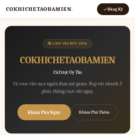
COKHICHETAOBAMIEN
.
Đăng Ký
🎲 LINK VÀO MỚI 2026
COKHICHETAOBAMIEN
Cá Cược Uy Tín
Cá cược cho mọi người đam mê game. Nạp rút nhanh 3
phút, thắng cược rút ngay.
Khám Phá Ngay
Khám Phá Thêm